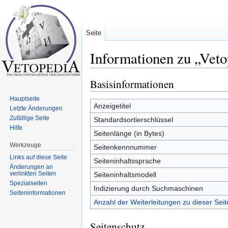
Seite
Informationen zu „Veto
Wechseln zu:
Navigation
,
Suche
Basisinformationen
Hauptseite
Anzeigetitel
Letzte Änderungen
Zufällige Seite
Standardsortierschlüssel
Hilfe
Seitenlänge (in Bytes)
Werkzeuge
Seitenkennnummer
Links auf diese Seite
Seiteninhaltssprache
Änderungen an
verlinkten Seiten
Seiteninhaltsmodell
Spezialseiten
Indizierung durch Suchmaschinen
Seiten­informationen
Anzahl der Weiterleitungen zu dieser Seit
Seitenschutz