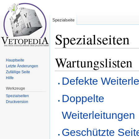
Spezialseite
Spezialseiten
Wechseln zu:
Navigation
,
Suche
Wartungslisten
Hauptseite
Letzte Änderungen
Zufällige Seite
Defekte Weiterl
Hilfe
Werkzeuge
Doppelte
Spezialseiten
Druckversion
Weiterleitungen
Geschützte Seit